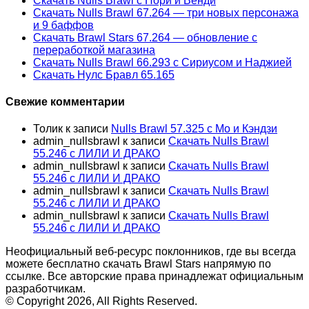
Скачать Nulls Brawl с Нори и Венди
Скачать Nulls Brawl 67.264 — три новых персонажа
и 9 баффов
Скачать Brawl Stars 67.264 — обновление с
переработкой магазина
Скачать Nulls Brawl 66.293 с Сириусом и Наджией
Скачать Нулс Бравл 65.165
Свежие комментарии
Толик
к записи
Nulls Brawl 57.325 с Мо и Кэндзи
admin_nullsbrawl
к записи
Скачать Nulls Brawl
55.246 с ЛИЛИ И ДРАКО
admin_nullsbrawl
к записи
Скачать Nulls Brawl
55.246 с ЛИЛИ И ДРАКО
admin_nullsbrawl
к записи
Скачать Nulls Brawl
55.246 с ЛИЛИ И ДРАКО
admin_nullsbrawl
к записи
Скачать Nulls Brawl
55.246 с ЛИЛИ И ДРАКО
Неофициальный веб-ресурс поклонников, где вы всегда
можете бесплатно скачать Brawl Stars напрямую по
ссылке. Все авторские права принадлежат официальным
разработчикам.
© Copyright 2026, All Rights Reserved.