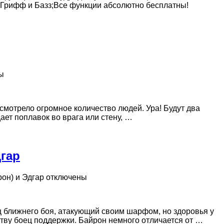
 Грифф и Базз;Все функции абсолютно бесплатны!
ы
осмотрело огромное количество людей. Ура! Будут два
ет поплавок во врага или стену, …
дгар
он) и Эдгар
отключены
ц ближнего боя, атакующий своим шарфом, но здоровья у
ству боец поддержки. Байрон немного отличается от …