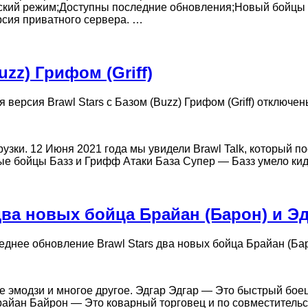
ьский режим;Доступны последние обновления;Новый бойцы
сия приватного сервера. …
uzz) Грифом (Griff)
 версия Brawl Stars с Базом (Buzz) Грифом (Griff)
отключен
рузки. 12 Июня 2021 года мы увидели Brawl Talk, который п
ые бойцы Базз и Грифф Атаки База Супер — Базз умело кида
два новых бойца Брайан (Барон) и Э
еднее обновление Brawl Stars два новых бойца Брайан (Бар
е эмодзи и многое другое. Эдгар Эдгар — Это быстрый бое
Брайан Байрон — Это коварный торговец и по совместитель