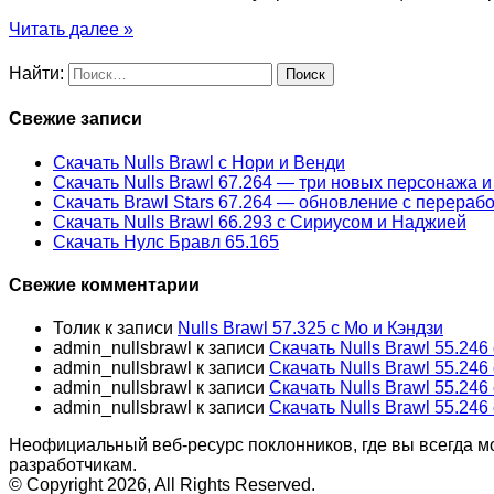
Читать далее »
Найти:
Свежие записи
Скачать Nulls Brawl с Нори и Венди
Скачать Nulls Brawl 67.264 — три новых персонажа 
Скачать Brawl Stars 67.264 — обновление с перераб
Скачать Nulls Brawl 66.293 с Сириусом и Наджией
Скачать Нулс Бравл 65.165
Свежие комментарии
Толик
к записи
Nulls Brawl 57.325 с Мо и Кэндзи
admin_nullsbrawl
к записи
Скачать Nulls Brawl 55.24
admin_nullsbrawl
к записи
Скачать Nulls Brawl 55.24
admin_nullsbrawl
к записи
Скачать Nulls Brawl 55.24
admin_nullsbrawl
к записи
Скачать Nulls Brawl 55.24
Неофициальный веб-ресурс поклонников, где вы всегда м
разработчикам.
© Copyright 2026, All Rights Reserved.