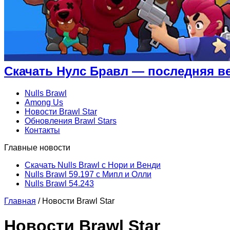
Скачать Нулс Бравл — последняя в
Nulls Brawl
Among Us
Новости Brawl Star
Обновления Brawl Stars
Контакты
Главные новости
Скачать Nulls Brawl с Нори и Венди
Nulls Brawl 59.197 с Мипл и Олли
Nulls Brawl 54.243
Главная
/
Новости Brawl Star
Новости Brawl Star