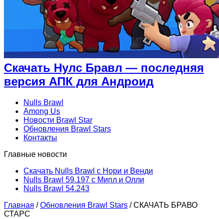
Скачать Нулс Бравл — последняя
версия АПК для Андроид
Nulls Brawl
Among Us
Новости Brawl Star
Обновления Brawl Stars
Контакты
Главные новости
Скачать Nulls Brawl с Нори и Венди
Nulls Brawl 59.197 с Мипл и Олли
Nulls Brawl 54.243
Главная
/
Обновления Brawl Stars
/
СКАЧАТЬ БРАВО
СТАРС